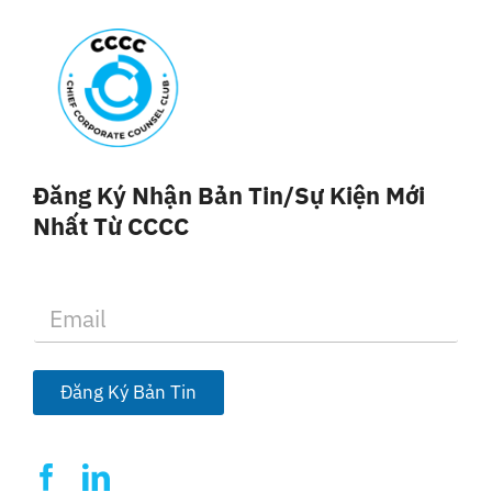
Đăng Ký Nhận Bản Tin/sự Kiện Mới
Nhất Từ CCCC
E
m
a
i
l
Đăng Ký Bản Tin
*