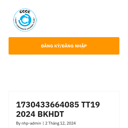
Skip
to
content
Toggl
Navig
Giới Thiệu
ĐĂNG KÝ/ĐĂNG NHẬP
Hội viên
Sự Kiện
Chia Sẻ Chuyên Môn
1730433664085 TT19
2024 BKHDT
Tin tức
By
nhp-admin
|
2 Tháng 12, 2024