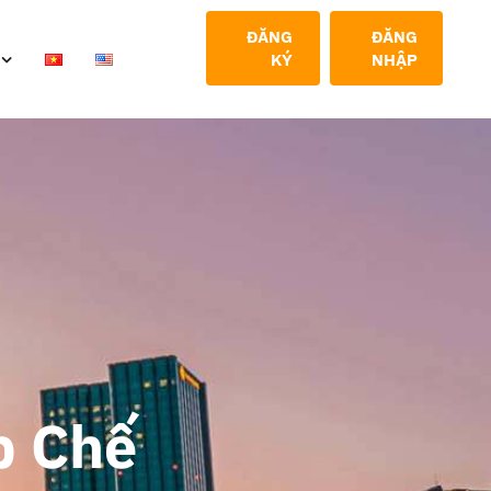
ĐĂNG
ĐĂNG
KÝ
NHẬP
p Chế