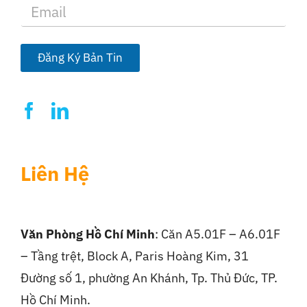
E
m
a
i
l
Đăng Ký Bản Tin
*
Liên Hệ
Văn Phòng Hồ Chí Minh
: Căn A5.01F – A6.01F
– Tầng trệt, Block A, Paris Hoàng Kim, 31
Đường số 1, phường An Khánh, Tp. Thủ Đức, TP.
Hồ Chí Minh.