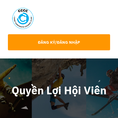
Skip
to
content
Toggl
Navig
Giới Thiệu
ĐĂNG KÝ/ĐĂNG NHẬP
Hội viên
Sự Kiện
Quyền Lợi Hội Viên
Chia Sẻ Chuyên Môn
Tin tức