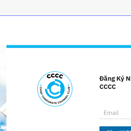
Đăng Ký N
CCCC
E
m
a
i
l