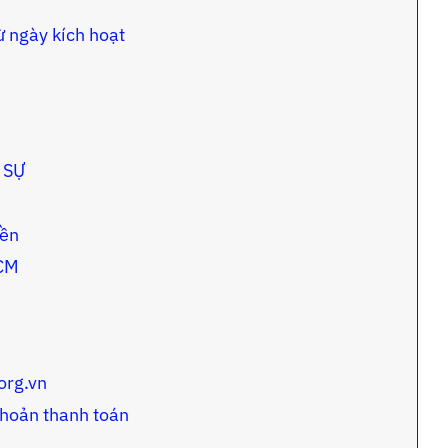
ừ ngày kích hoạt
 SỰ
iền
HCM
org.vn
khoản thanh toán