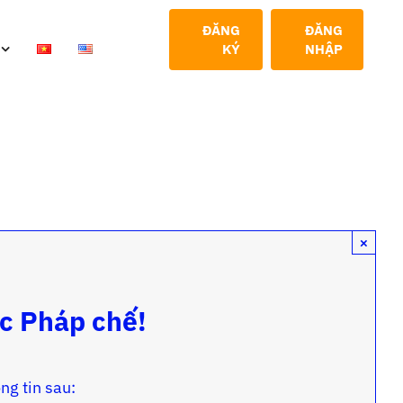
ĐĂNG
ĐĂNG
KÝ
NHẬP
×
ốc Pháp chế!
ng tin sau: