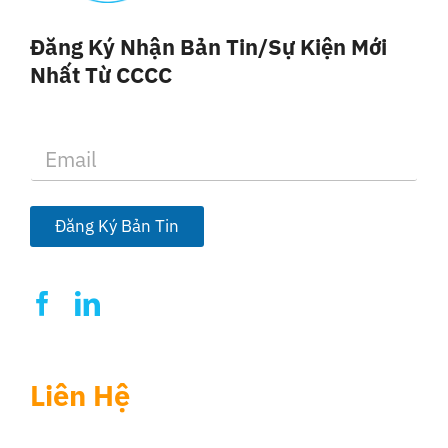
Đăng Ký Nhận Bản Tin/sự Kiện Mới
Nhất Từ CCCC
E
m
a
i
l
Đăng Ký Bản Tin
*
Liên Hệ