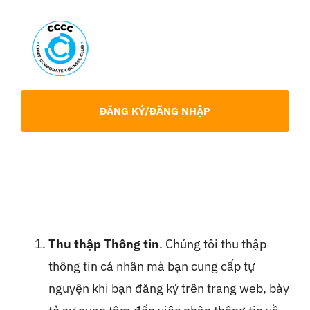
Skip
to
content
Toggl
Navig
Giới Thiệu
ĐĂNG KÝ/ĐĂNG NHẬP
Hội viên
Sự Kiện
Chia Sẻ Chuyên Môn
Thu thập Thông tin
. Chúng tôi thu thập
thông tin cá nhân mà bạn cung cấp tự
Tin tức
nguyện khi bạn đăng ký trên trang web, bày