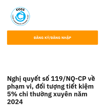
Skip
to
content
Toggl
Navig
Giới Thiệu
ĐĂNG KÝ/ĐĂNG NHẬP
Hội viên
Sự Kiện
Nghị quyết số 119/NQ-CP về
Chia Sẻ Chuyên Môn
phạm vi, đối tượng tiết kiệm
5% chi thường xuyên năm
Tin tức
2024