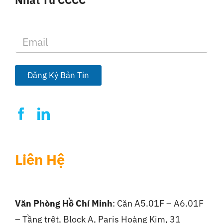
E
m
a
i
l
Đăng Ký Bản Tin
*
Liên Hệ
Văn Phòng Hồ Chí Minh
: Căn A5.01F – A6.01F
– Tầng trệt, Block A, Paris Hoàng Kim, 31