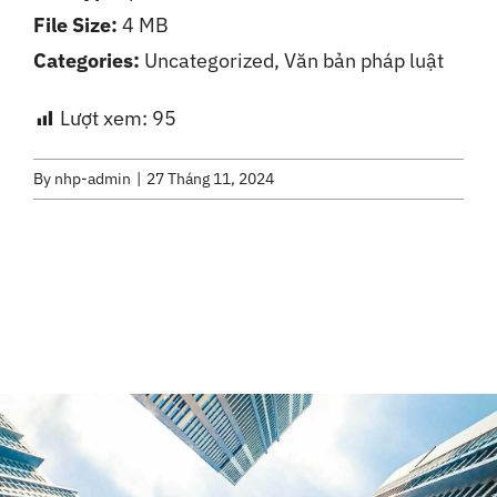
File Size:
4 MB
Liên Hệ
Categories:
Uncategorized, Văn bản pháp luật
Lượt xem:
95
By
nhp-admin
|
27 Tháng 11, 2024