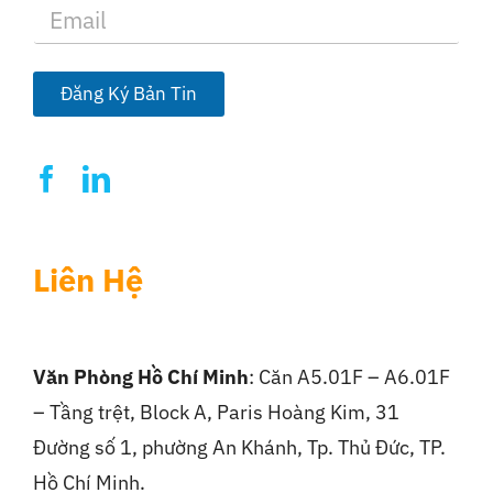
E
m
a
i
l
Đăng Ký Bản Tin
*
Liên Hệ
Văn Phòng Hồ Chí Minh
: Căn A5.01F – A6.01F
– Tầng trệt, Block A, Paris Hoàng Kim, 31
Đường số 1, phường An Khánh, Tp. Thủ Đức, TP.
Hồ Chí Minh.