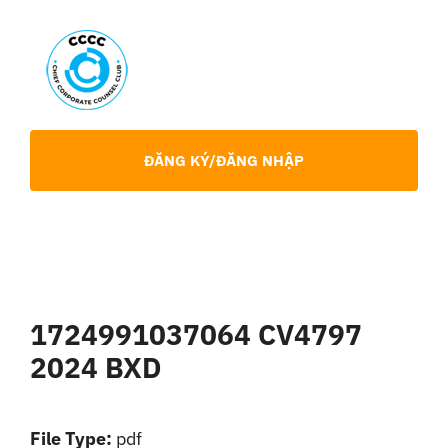
Skip
to
content
Toggl
Navig
Giới Thiệu
ĐĂNG KÝ/ĐĂNG NHẬP
Hội viên
Sự Kiện
1724991037064 CV4797
Chia Sẻ Chuyên Môn
2024 BXD
Tin tức
File Type:
pdf