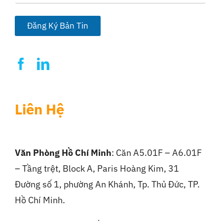
a
i
l
Đăng Ký Bản Tin
*
Liên Hệ
Văn Phòng Hồ Chí Minh
: Căn A5.01F – A6.01F
– Tầng trệt, Block A, Paris Hoàng Kim, 31
Đường số 1, phường An Khánh, Tp. Thủ Đức, TP.
Hồ Chí Minh.