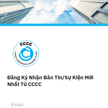
Đăng Ký Nhận Bản Tin/sự Kiện Mới
Nhất Từ CCCC
E
m