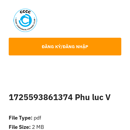
Skip
to
content
Toggl
Navig
Giới Thiệu
ĐĂNG KÝ/ĐĂNG NHẬP
Hội viên
Sự Kiện
1725593861374 Phu luc V
Chia Sẻ Chuyên Môn
File Type:
pdf
Tin tức
File Size:
2 MB