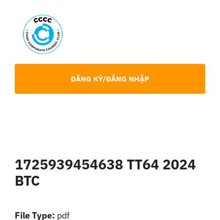
Skip
to
content
Toggl
Navig
Giới Thiệu
ĐĂNG KÝ/ĐĂNG NHẬP
Hội viên
Sự Kiện
1725939454638 TT64 2024
Chia Sẻ Chuyên Môn
BTC
Tin tức
File Type:
pdf