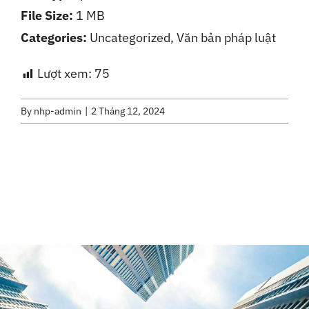
File Size:
1 MB
Liên Hệ
Categories:
Uncategorized, Văn bản pháp luật
Lượt xem:
75
By
nhp-admin
|
2 Tháng 12, 2024