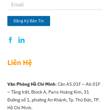
E
m
a
i
l
Đăng Ký Bản Tin
*
Liên Hệ
Văn Phòng Hồ Chí Minh
: Căn A5.01F – A6.01F
– Tầng trệt, Block A, Paris Hoàng Kim, 31
Đường số 1, phường An Khánh, Tp. Thủ Đức, TP.
Hồ Chí Minh.