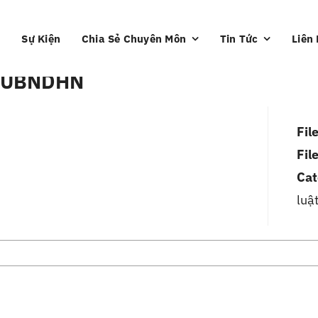
Sự Kiện
Chia Sẻ Chuyên Môn
Tin Tức
Liên
4 UBNDHN
Fil
Fil
Cat
luậ