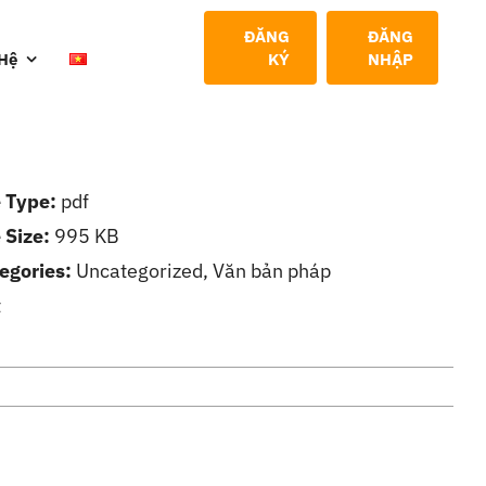
ĐĂNG
ĐĂNG
 Hệ
KÝ
NHẬP
e Type:
pdf
e Size:
995 KB
egories:
Uncategorized, Văn bản pháp
t