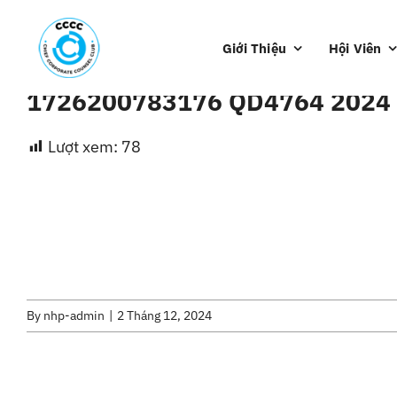
Skip
to
Giới Thiệu
Hội Viên
content
1726200783176 QD4764 202
Lượt xem:
78
By
nhp-admin
|
2 Tháng 12, 2024