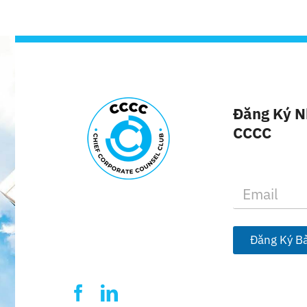
Đăng Ký N
CCCC
E
m
a
i
l
Đăng Ký Bả
*