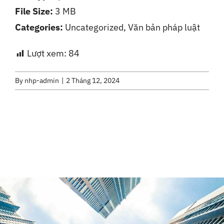
File Size:
3 MB
Liên Hệ
Categories:
Uncategorized, Văn bản pháp luật
Lượt xem:
84
By
nhp-admin
|
2 Tháng 12, 2024