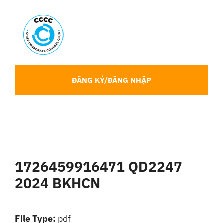
Skip
to
content
Toggl
Navig
Giới Thiệu
ĐĂNG KÝ/ĐĂNG NHẬP
Hội viên
Sự Kiện
1726459916471 QD2247
Chia Sẻ Chuyên Môn
2024 BKHCN
Tin tức
File Type:
pdf