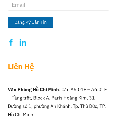
E
m
a
i
l
Đăng Ký Bản Tin
*
Liên Hệ
Văn Phòng Hồ Chí Minh
: Căn A5.01F – A6.01F
– Tầng trệt, Block A, Paris Hoàng Kim, 31
Đường số 1, phường An Khánh, Tp. Thủ Đức, TP.
Hồ Chí Minh.