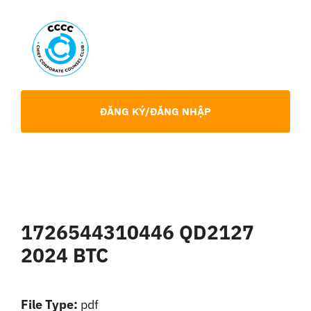
Skip
to
content
Toggl
Navig
Giới Thiệu
ĐĂNG KÝ/ĐĂNG NHẬP
Hội viên
Sự Kiện
1726544310446 QD2127
Chia Sẻ Chuyên Môn
2024 BTC
Tin tức
File Type:
pdf