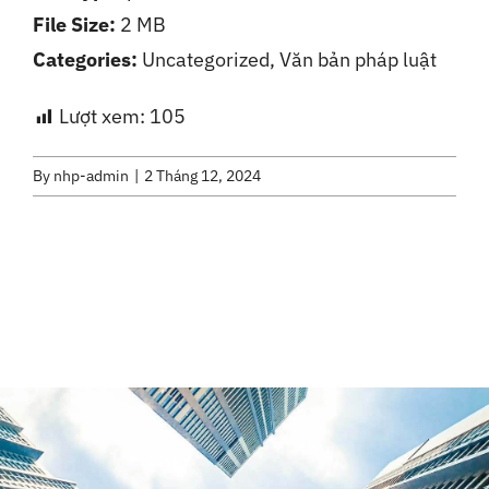
File Size:
2 MB
Liên Hệ
Categories:
Uncategorized, Văn bản pháp luật
Lượt xem:
105
By
nhp-admin
|
2 Tháng 12, 2024