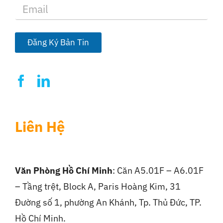
E
m
a
i
l
Đăng Ký Bản Tin
*
Liên Hệ
Văn Phòng Hồ Chí Minh
: Căn A5.01F – A6.01F
– Tầng trệt, Block A, Paris Hoàng Kim, 31
Đường số 1, phường An Khánh, Tp. Thủ Đức, TP.
Hồ Chí Minh.