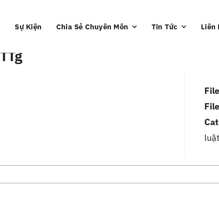
Sự Kiện
Chia Sẻ Chuyên Môn
Tin Tức
Liên
TTg
Fil
Fil
Cat
luậ