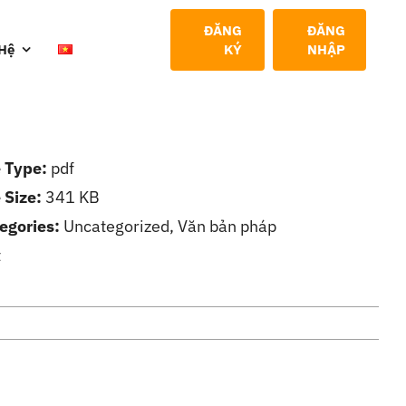
ĐĂNG
ĐĂNG
 Hệ
KÝ
NHẬP
e Type:
pdf
e Size:
341 KB
egories:
Uncategorized, Văn bản pháp
t