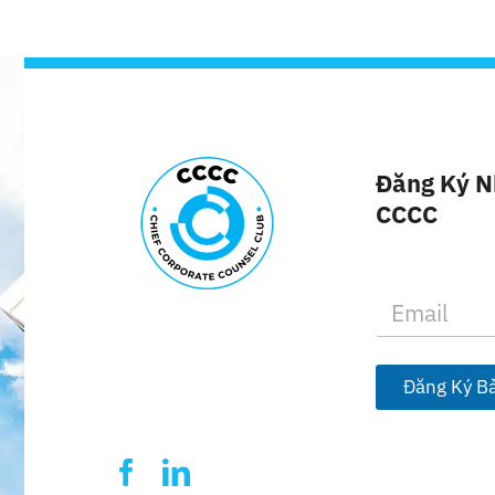
Đăng Ký N
CCCC
E
m
a
i
l
Đăng Ký Bả
*