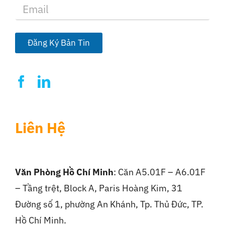
E
m
a
i
l
Đăng Ký Bản Tin
*
Liên Hệ
Văn Phòng Hồ Chí Minh
: Căn A5.01F – A6.01F
– Tầng trệt, Block A, Paris Hoàng Kim, 31
Đường số 1, phường An Khánh, Tp. Thủ Đức, TP.
Hồ Chí Minh.