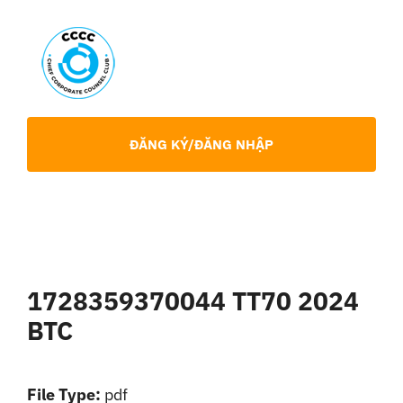
Skip
to
content
Toggl
Navig
Giới Thiệu
ĐĂNG KÝ/ĐĂNG NHẬP
Hội viên
Sự Kiện
1728359370044 TT70 2024
Chia Sẻ Chuyên Môn
BTC
Tin tức
File Type:
pdf