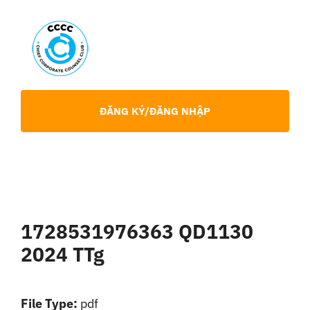
Skip
to
content
Toggl
Navig
Giới Thiệu
ĐĂNG KÝ/ĐĂNG NHẬP
Hội viên
Sự Kiện
1728531976363 QD1130
Chia Sẻ Chuyên Môn
2024 TTg
Tin tức
File Type:
pdf