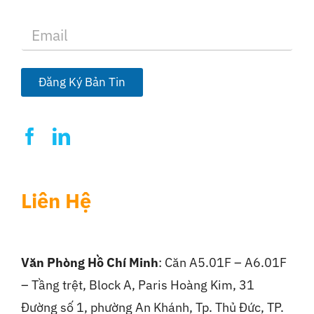
E
m
a
i
l
Đăng Ký Bản Tin
*
Liên Hệ
Văn Phòng Hồ Chí Minh
: Căn A5.01F – A6.01F
– Tầng trệt, Block A, Paris Hoàng Kim, 31
Đường số 1, phường An Khánh, Tp. Thủ Đức, TP.