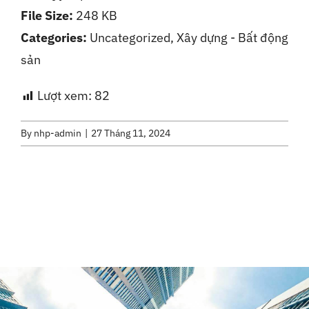
File Size:
248 KB
Liên Hệ
Categories:
Uncategorized, Xây dựng - Bất động
sản
Lượt xem:
82
By
nhp-admin
|
27 Tháng 11, 2024