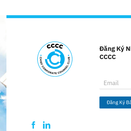
Đăng Ký N
CCCC
E
m
a
i
l
Đăng Ký Bả
*