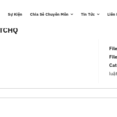
Sự Kiện
Chia Sẻ Chuyên Môn
Tin Tức
Liên
 TCHQ
Fil
Fil
Cat
luậ