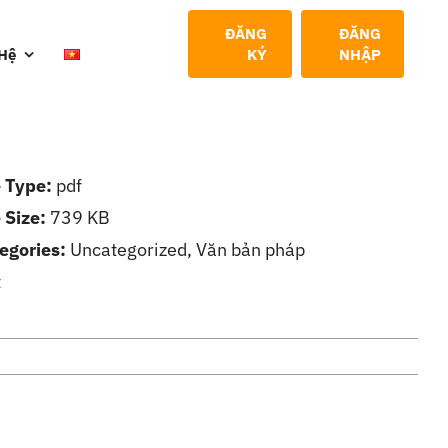
ĐĂNG
ĐĂNG
 Hệ
KÝ
NHẬP
e Type:
pdf
e Size:
739 KB
egories:
Uncategorized, Văn bản pháp
t