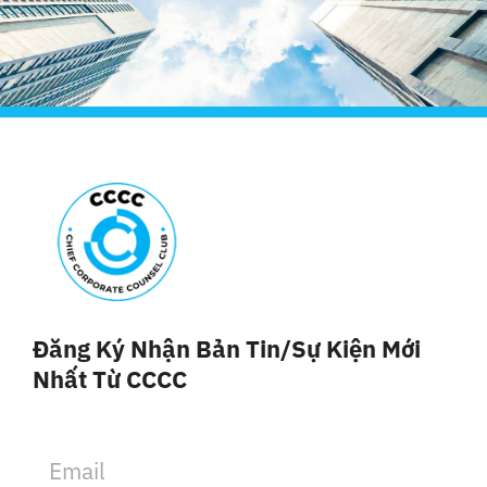
Đăng Ký Nhận Bản Tin/sự Kiện Mới
Nhất Từ CCCC
E
m