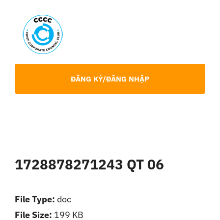
Skip
to
content
Toggl
Navig
Giới Thiệu
ĐĂNG KÝ/ĐĂNG NHẬP
Hội viên
Sự Kiện
1728878271243 QT 06
Chia Sẻ Chuyên Môn
File Type:
doc
Tin tức
File Size:
199 KB