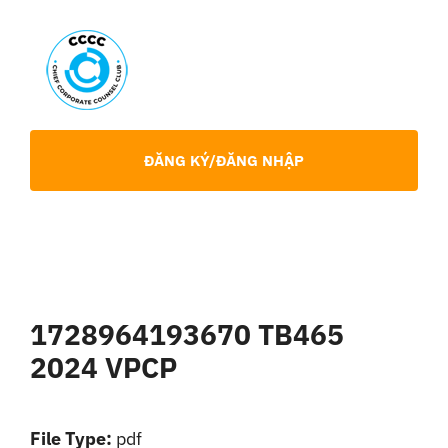
Skip
to
content
Toggl
Navig
Giới Thiệu
ĐĂNG KÝ/ĐĂNG NHẬP
Hội viên
Sự Kiện
1728964193670 TB465
Chia Sẻ Chuyên Môn
2024 VPCP
Tin tức
File Type:
pdf