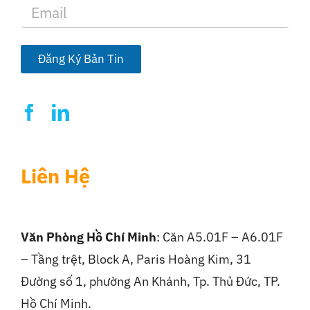
E
m
a
i
l
Đăng Ký Bản Tin
*
Liên Hệ
Văn Phòng Hồ Chí Minh
: Căn A5.01F – A6.01F
– Tầng trệt, Block A, Paris Hoàng Kim, 31
Đường số 1, phường An Khánh, Tp. Thủ Đức, TP.
Hồ Chí Minh.