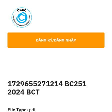
Skip
to
content
Toggl
Navig
Giới Thiệu
ĐĂNG KÝ/ĐĂNG NHẬP
Hội viên
Sự Kiện
1729655271214 BC251
Chia Sẻ Chuyên Môn
2024 BCT
Tin tức
File Type:
pdf