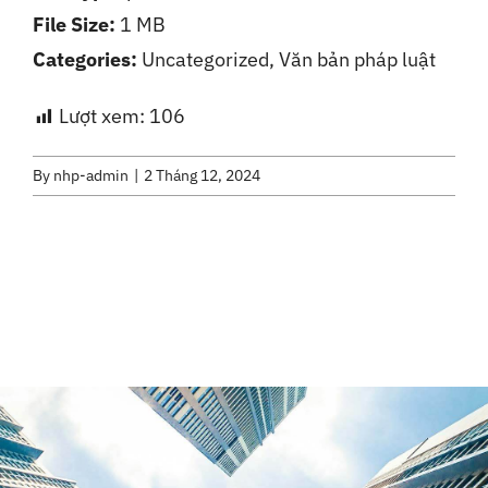
File Size:
1 MB
Liên Hệ
Categories:
Uncategorized, Văn bản pháp luật
Lượt xem:
106
By
nhp-admin
|
2 Tháng 12, 2024