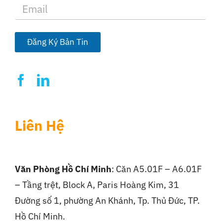
E
m
a
i
l
Đăng Ký Bản Tin
*
Liên Hệ
Văn Phòng Hồ Chí Minh
: Căn A5.01F – A6.01F
– Tầng trệt, Block A, Paris Hoàng Kim, 31
Đường số 1, phường An Khánh, Tp. Thủ Đức, TP.
Hồ Chí Minh.