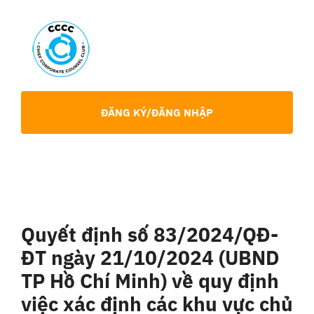
Skip
to
content
Toggl
Navig
Giới Thiệu
ĐĂNG KÝ/ĐĂNG NHẬP
Hội viên
Sự Kiện
Quyết định số 83/2024/QĐ-
Chia Sẻ Chuyên Môn
ĐT ngày 21/10/2024 (UBND
TP Hồ Chí Minh) về quy định
Tin tức
việc xác định các khu vực chủ