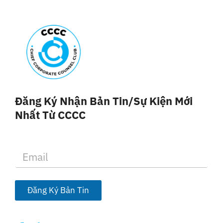
Đăng Ký Nhận Bản Tin/sự Kiện Mới
Nhất Từ CCCC
E
m
a
i
l
Đăng Ký Bản Tin
*