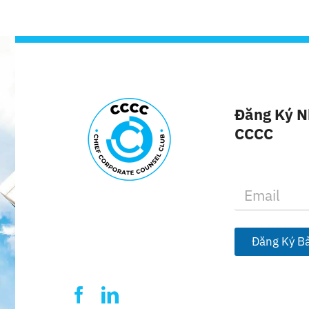
Đăng Ký N
CCCC
E
m
a
i
l
Đăng Ký Bả
*