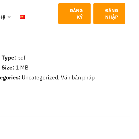
ĐĂNG
ĐĂNG
 Hệ
KÝ
NHẬP
e Type:
pdf
e Size:
1 MB
egories:
Uncategorized, Văn bản pháp
t