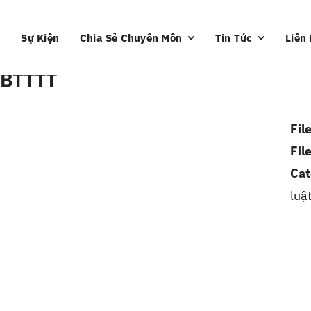
Sự Kiện
Chia Sẻ Chuyên Môn
Tin Tức
Liên
 BTTTT
Fil
Fil
Cat
luậ