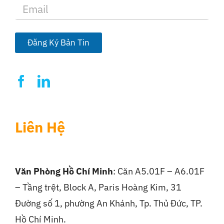
E
m
a
i
l
Đăng Ký Bản Tin
*
Liên Hệ
Văn Phòng Hồ Chí Minh
: Căn A5.01F – A6.01F
– Tầng trệt, Block A, Paris Hoàng Kim, 31
Đường số 1, phường An Khánh, Tp. Thủ Đức, TP.
Hồ Chí Minh.