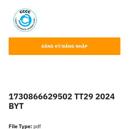
Skip
to
content
Toggl
Navig
Giới Thiệu
ĐĂNG KÝ/ĐĂNG NHẬP
Hội viên
Sự Kiện
1730866629502 TT29 2024
Chia Sẻ Chuyên Môn
BYT
Tin tức
File Type:
pdf