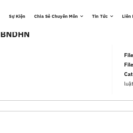
Sự Kiện
Chia Sẻ Chuyên Môn
Tin Tức
Liên
UBNDHN
Fil
Fil
Cat
luậ