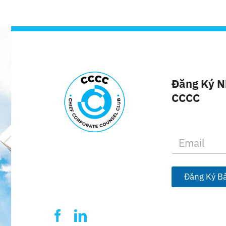
Đăng Ký N
CCCC
E
m
a
i
l
Đăng Ký Bả
*