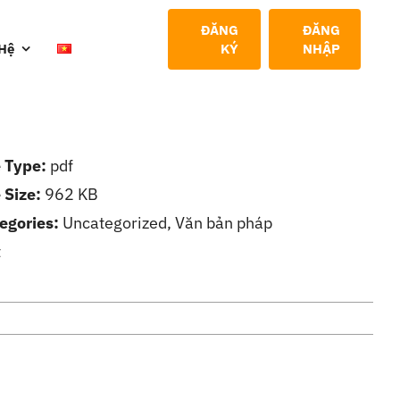
ĐĂNG
ĐĂNG
 Hệ
KÝ
NHẬP
e Type:
pdf
e Size:
962 KB
egories:
Uncategorized, Văn bản pháp
t