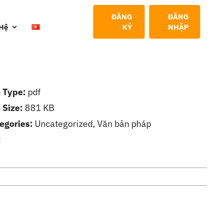
ĐĂNG
ĐĂNG
 Hệ
KÝ
NHẬP
e Type:
pdf
e Size:
881 KB
egories:
Uncategorized, Văn bản pháp
t