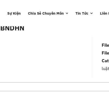
Sự Kiện
Chia Sẻ Chuyên Môn
Tin Tức
Liên
UBNDHN
Fil
Fil
Cat
luậ