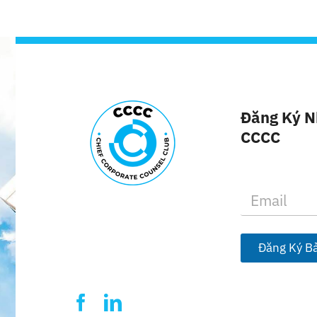
Đăng Ký N
CCCC
E
m
a
i
l
Đăng Ký Bả
*