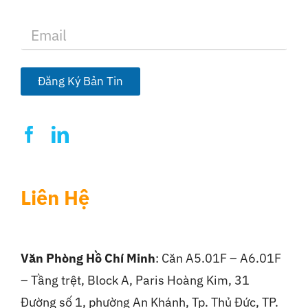
E
m
a
i
l
Đăng Ký Bản Tin
*
Liên Hệ
Văn Phòng Hồ Chí Minh
: Căn A5.01F – A6.01F
– Tầng trệt, Block A, Paris Hoàng Kim, 31
Đường số 1, phường An Khánh, Tp. Thủ Đức, TP.