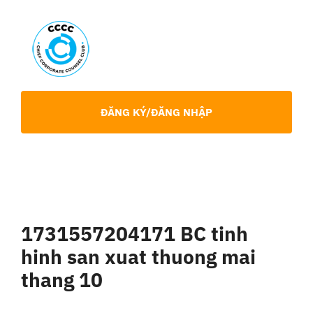
Skip
to
content
Toggl
Navig
Giới Thiệu
ĐĂNG KÝ/ĐĂNG NHẬP
Hội viên
Sự Kiện
1731557204171 BC tinh
Chia Sẻ Chuyên Môn
hinh san xuat thuong mai
thang 10
Tin tức