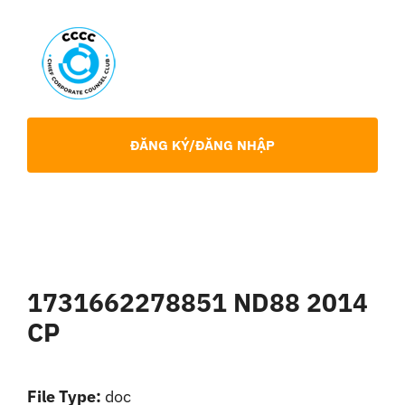
Skip
to
content
Toggl
Navig
Giới Thiệu
ĐĂNG KÝ/ĐĂNG NHẬP
Hội viên
Sự Kiện
1731662278851 ND88 2014
Chia Sẻ Chuyên Môn
CP
Tin tức
File Type:
doc