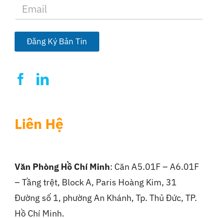
E
m
a
i
l
Đăng Ký Bản Tin
*
Liên Hệ
Văn Phòng Hồ Chí Minh
: Căn A5.01F – A6.01F
– Tầng trệt, Block A, Paris Hoàng Kim, 31
Đường số 1, phường An Khánh, Tp. Thủ Đức, TP.
Hồ Chí Minh.