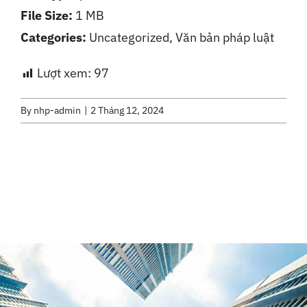
File Size:
1 MB
Liên Hệ
Categories:
Uncategorized, Văn bản pháp luật
Lượt xem:
97
By
nhp-admin
|
2 Tháng 12, 2024