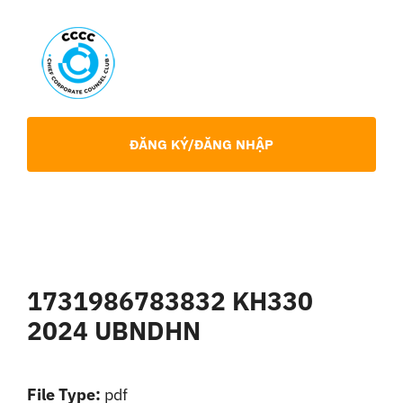
Skip
to
content
Toggl
Navig
Giới Thiệu
ĐĂNG KÝ/ĐĂNG NHẬP
Hội viên
Sự Kiện
1731986783832 KH330
Chia Sẻ Chuyên Môn
2024 UBNDHN
Tin tức
File Type:
pdf