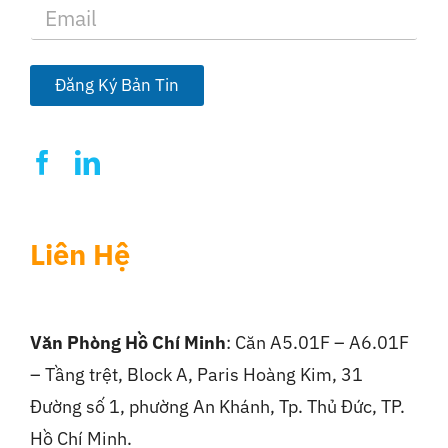
E
m
a
i
l
Đăng Ký Bản Tin
*
Liên Hệ
Văn Phòng Hồ Chí Minh
: Căn A5.01F – A6.01F
– Tầng trệt, Block A, Paris Hoàng Kim, 31
Đường số 1, phường An Khánh, Tp. Thủ Đức, TP.
Hồ Chí Minh.