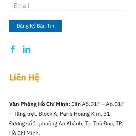
E
m
a
i
l
Đăng Ký Bản Tin
*
Liên Hệ
Văn Phòng Hồ Chí Minh
: Căn A5.01F – A6.01F
– Tầng trệt, Block A, Paris Hoàng Kim, 31
Đường số 1, phường An Khánh, Tp. Thủ Đức, TP.
Hồ Chí Minh.