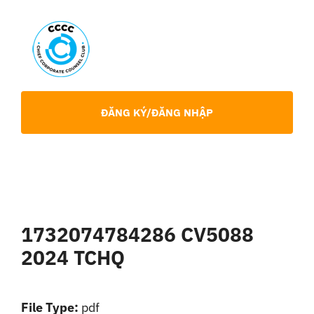
Skip
to
content
Toggl
Navig
Giới Thiệu
ĐĂNG KÝ/ĐĂNG NHẬP
Hội viên
Sự Kiện
1732074784286 CV5088
Chia Sẻ Chuyên Môn
2024 TCHQ
Tin tức
File Type:
pdf