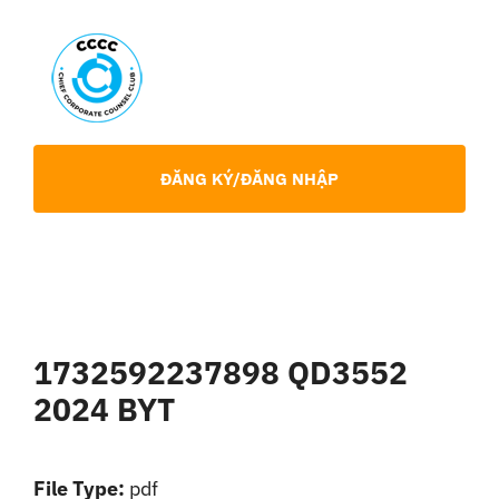
Skip
to
content
Toggl
Navig
Giới Thiệu
ĐĂNG KÝ/ĐĂNG NHẬP
Hội viên
Sự Kiện
1732592237898 QD3552
Chia Sẻ Chuyên Môn
2024 BYT
Tin tức
File Type:
pdf