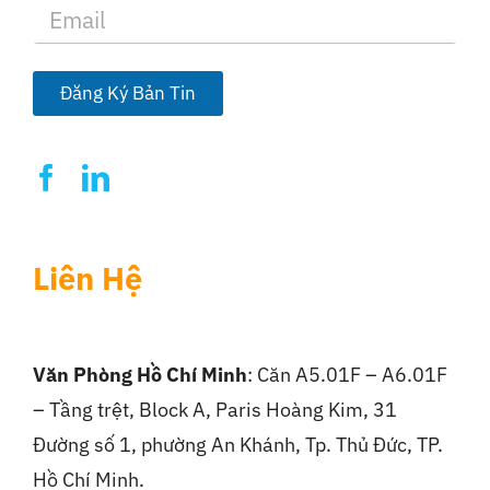
E
m
a
i
l
Đăng Ký Bản Tin
*
Liên Hệ
Văn Phòng Hồ Chí Minh
: Căn A5.01F – A6.01F
– Tầng trệt, Block A, Paris Hoàng Kim, 31
Đường số 1, phường An Khánh, Tp. Thủ Đức, TP.
Hồ Chí Minh.