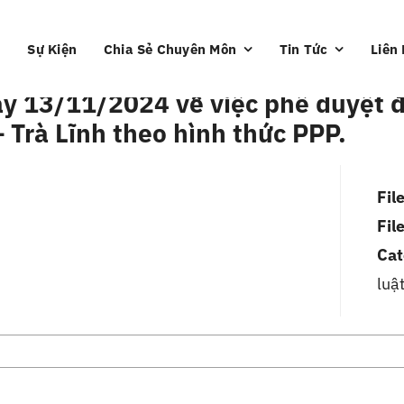
Sự Kiện
Chia Sẻ Chuyên Môn
Tin Tức
Liên
 13/11/2024 về việc phê duyệt đi
 Trà Lĩnh theo hình thức PPP.
Fil
Fil
Cat
luậ