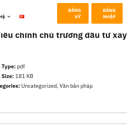
ĐĂNG
ĐĂNG
 Hệ
KÝ
NHẬP
ều chỉnh chủ trương đầu tư xây
e Type:
pdf
e Size:
181 KB
egories:
Uncategorized, Văn bản pháp
t