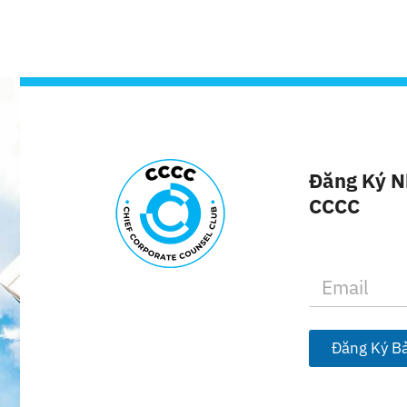
Đăng Ký N
CCCC
E
m
a
i
l
Đăng Ký Bả
*