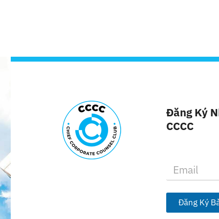
Đăng Ký N
CCCC
E
m
a
i
l
Đăng Ký Bả
*