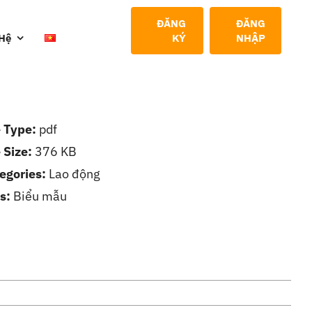
ĐĂNG
ĐĂNG
 Hệ
KÝ
NHẬP
e Type:
pdf
e Size:
376 KB
egories:
Lao động
s:
Biểu mẫu