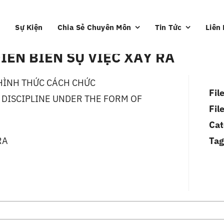
Sự Kiện
Chia Sẻ Chuyên Môn
Tin Tức
Liên
IỄN BIẾN SỰ VIỆC XẢY RA
 HÌNH THỨC CÁCH CHỨC
Fil
DISCIPLINE UNDER THE FORM OF
Fil
Cat
RA
Tag