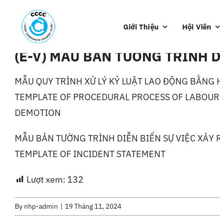
Skip
to
Giới Thiệu
Hội Viên
content
(E-V) MẪU BẢN TƯỜNG TRÌNH D
MẪU QUY TRÌNH XỬ LÝ KỶ LUẬT LAO ĐỘNG BẰNG
TEMPLATE OF PROCEDURAL PROCESS OF LABOUR 
DEMOTION
MẪU BẢN TƯỜNG TRÌNH DIỄN BIẾN SỰ VIỆC XẢY 
TEMPLATE OF INCIDENT STATEMENT
Lượt xem:
132
By
nhp-admin
|
19 Tháng 11, 2024