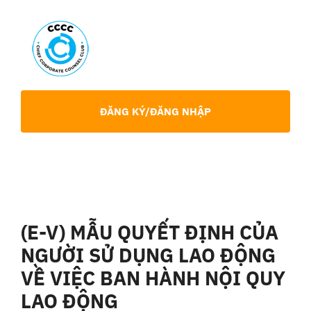
Skip
to
content
Toggl
Navig
Giới Thiệu
ĐĂNG KÝ/ĐĂNG NHẬP
Hội viên
Sự Kiện
(E-V) MẪU QUYẾT ĐỊNH CỦA
Chia Sẻ Chuyên Môn
NGƯỜI SỬ DỤNG LAO ĐỘNG
VỀ VIỆC BAN HÀNH NỘI QUY
Tin tức
LAO ĐỘNG