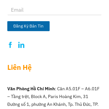
E
m
a
i
l
Đăng Ký Bản Tin
*
Liên Hệ
Văn Phòng Hồ Chí Minh
: Căn A5.01F – A6.01F
– Tầng trệt, Block A, Paris Hoàng Kim, 31
Đường số 1, phường An Khánh, Tp. Thủ Đức, TP.