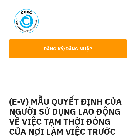
Skip
to
content
Toggl
Navig
Giới Thiệu
ĐĂNG KÝ/ĐĂNG NHẬP
Hội viên
Sự Kiện
(E-V) MẪU QUYẾT ĐỊNH CỦA
Chia Sẻ Chuyên Môn
NGƯỜI SỬ DỤNG LAO ĐỘNG
VỀ VIỆC TẠM THỜI ĐÓNG
Tin tức
CỬA NƠI LÀM VIỆC TRƯỚC