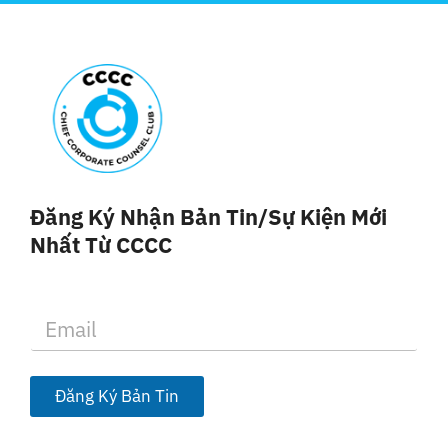
Đăng Ký Nhận Bản Tin/sự Kiện Mới
Nhất Từ CCCC
E
m
a
i
l
Đăng Ký Bản Tin
*