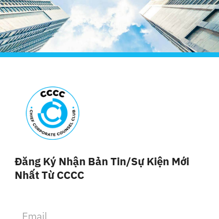
Đăng Ký Nhận Bản Tin/sự Kiện Mới
Nhất Từ CCCC
E
m