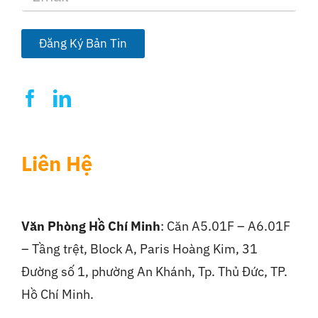
a
i
l
Đăng Ký Bản Tin
*
Liên Hệ
Văn Phòng Hồ Chí Minh
: Căn A5.01F – A6.01F
– Tầng trệt, Block A, Paris Hoàng Kim, 31
Đường số 1, phường An Khánh, Tp. Thủ Đức, TP.
Hồ Chí Minh.