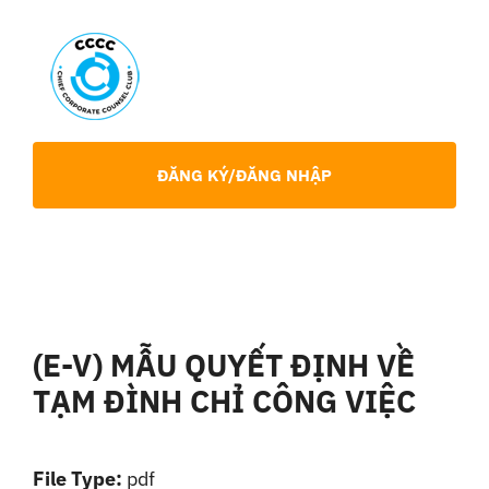
Skip
to
content
Toggl
Navig
Giới Thiệu
ĐĂNG KÝ/ĐĂNG NHẬP
Hội viên
Sự Kiện
(E-V) MẪU QUYẾT ĐỊNH VỀ
Chia Sẻ Chuyên Môn
TẠM ĐÌNH CHỈ CÔNG VIỆC
Tin tức
File Type:
pdf