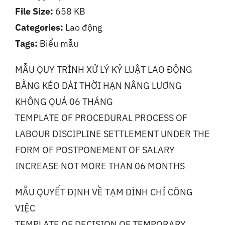
File Size:
658 KB
Liên Hệ
Categories:
Lao động
Tags:
Biểu mẫu
MẪU QUY TRÌNH XỬ LÝ KỶ LUẬT LAO ĐỘNG
BẰNG KÉO DÀI THỜI HẠN NÂNG LƯƠNG
KHÔNG QUÁ 06 THÁNG
TEMPLATE OF PROCEDURAL PROCESS OF
LABOUR DISCIPLINE SETTLEMENT UNDER THE
FORM OF POSTPONEMENT OF SALARY
INCREASE NOT MORE THAN 06 MONTHS
MẪU QUYẾT ĐỊNH VỀ TẠM ĐÌNH CHỈ CÔNG
VIỆC
TEMPLATE OF DECISION OF TEMPORARY