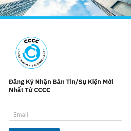
Đăng Ký Nhận Bản Tin/sự Kiện Mới
Nhất Từ CCCC
E
m
a
i