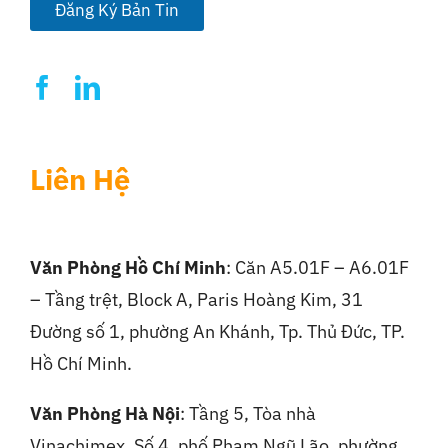
l
Đăng Ký Bản Tin
*
Liên Hệ
Văn Phòng Hồ Chí Minh
: Căn A5.01F – A6.01F
– Tầng trệt, Block A, Paris Hoàng Kim, 31
Đường số 1, phường An Khánh, Tp. Thủ Đức, TP.
Hồ Chí Minh.
Văn Phòng Hà Nội
:
Tầng 5, Tòa nhà
Vinachimex, Số 4, phố Phạm Ngũ Lão, phường