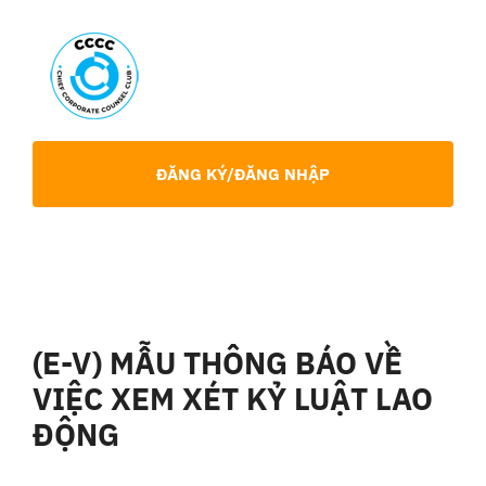
Skip
to
content
Toggl
Navig
Giới Thiệu
ĐĂNG KÝ/ĐĂNG NHẬP
Hội viên
Sự Kiện
(E-V) MẪU THÔNG BÁO VỀ
Chia Sẻ Chuyên Môn
VIỆC XEM XÉT KỶ LUẬT LAO
ĐỘNG
Tin tức