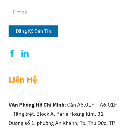
E
m
a
i
l
Đăng Ký Bản Tin
*
Liên Hệ
Văn Phòng Hồ Chí Minh
: Căn A5.01F – A6.01F
– Tầng trệt, Block A, Paris Hoàng Kim, 31
Đường số 1, phường An Khánh, Tp. Thủ Đức, TP.