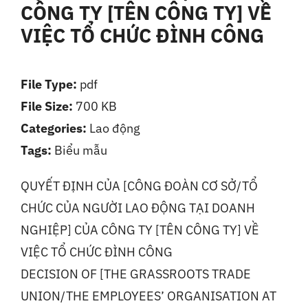
CÔNG TY [TÊN CÔNG TY] VỀ
Liên Hệ
VIỆC TỔ CHỨC ĐÌNH CÔNG
File Type:
pdf
File Size:
700 KB
Categories:
Lao động
Tags:
Biểu mẫu
QUYẾT ĐỊNH CỦA [CÔNG ĐOÀN CƠ SỞ/TỔ
CHỨC CỦA NGƯỜI LAO ĐỘNG TẠI DOANH
NGHIỆP] CỦA CÔNG TY [TÊN CÔNG TY] VỀ
VIỆC TỔ CHỨC ĐÌNH CÔNG
DECISION OF [THE GRASSROOTS TRADE
UNION/THE EMPLOYEES’ ORGANISATION AT