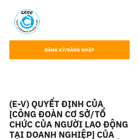
Skip
to
content
Toggl
Navig
Giới Thiệu
ĐĂNG KÝ/ĐĂNG NHẬP
Hội viên
Sự Kiện
(E-V) QUYẾT ĐỊNH CỦA
Chia Sẻ Chuyên Môn
[CÔNG ĐOÀN CƠ SỞ/TỔ
CHỨC CỦA NGƯỜI LAO ĐỘNG
Tin tức
TẠI DOANH NGHIỆP] CỦA