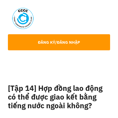
Skip
to
content
Toggl
Navig
Giới Thiệu
ĐĂNG KÝ/ĐĂNG NHẬP
Hội viên
Sự Kiện
[Tập 14] Hợp đồng lao động
Chia Sẻ Chuyên Môn
có thể được giao kết bằng
tiếng nước ngoài không?
Tin tức