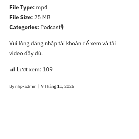
File Type:
mp4
Liên Hệ
File Size:
25 MB
Categories:
Podcast🎙️
Vui lòng đăng nhập tài khoản để xem và tải
video đầy đủ.
Lượt xem:
109
By
nhp-admin
|
9 Tháng 11, 2025