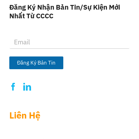
Đăng Ký Nhận Bản Tin/sự Kiện Mới
Nhất Từ CCCC
E
m
a
i
l
Đăng Ký Bản Tin
*
Liên Hệ