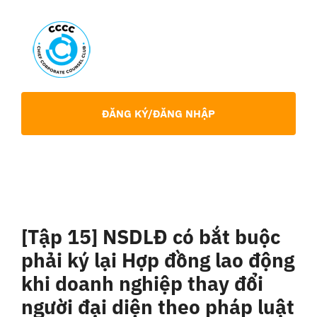
Skip
to
content
Toggl
Navig
Giới Thiệu
ĐĂNG KÝ/ĐĂNG NHẬP
Hội viên
Sự Kiện
[Tập 15] NSDLĐ có bắt buộc
Chia Sẻ Chuyên Môn
phải ký lại Hợp đồng lao động
khi doanh nghiệp thay đổi
Tin tức
người đại diện theo pháp luật