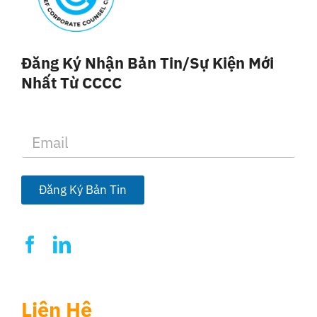
Đăng Ký Nhận Bản Tin/sự Kiện Mới
Nhất Từ CCCC
E
m
a
i
l
Đăng Ký Bản Tin
*
Liên Hệ