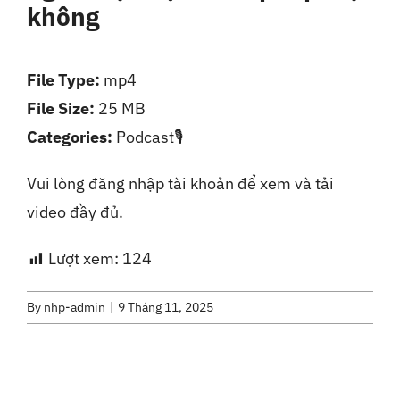
không
Liên Hệ
File Type:
mp4
File Size:
25 MB
Categories:
Podcast🎙️
Vui lòng đăng nhập tài khoản để xem và tải
video đầy đủ.
Lượt xem:
124
By
nhp-admin
|
9 Tháng 11, 2025