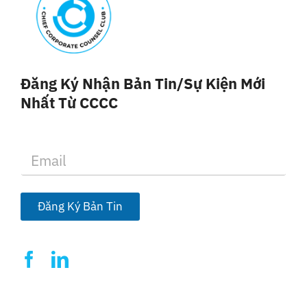
Đăng Ký Nhận Bản Tin/sự Kiện Mới
Nhất Từ CCCC
E
m
a
i
l
Đăng Ký Bản Tin
*