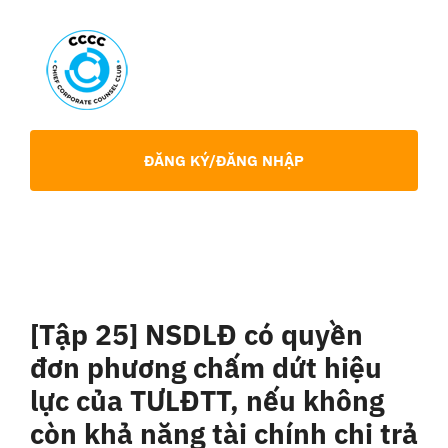
Skip
to
content
Toggl
Navig
Giới Thiệu
ĐĂNG KÝ/ĐĂNG NHẬP
Hội viên
Sự Kiện
[Tập 25] NSDLĐ có quyền
Chia Sẻ Chuyên Môn
đơn phương chấm dứt hiệu
lực của TƯLĐTT, nếu không
Tin tức
còn khả năng tài chính chi trả