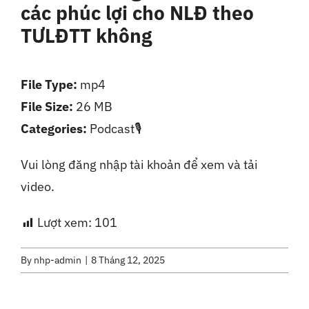
các phúc lợi cho NLĐ theo
Liên Hệ
TƯLĐTT không
File Type:
mp4
File Size:
26 MB
Categories:
Podcast🎙️
Vui lòng đăng nhập tài khoản để xem và tải
video.
Lượt xem:
101
By
nhp-admin
|
8 Tháng 12, 2025