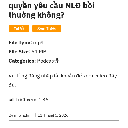
quyền yêu cầu NLĐ bồi
Liên Hệ
thường không?
Xem Trước
Tải Về
File Type:
mp4
File Size:
51 MB
Categories:
Podcast🎙️
Vui lòng đăng nhập tài khoản để xem video.đầy
đủ.
Lượt xem:
136
By
nhp-admin
|
11 Tháng 5, 2026