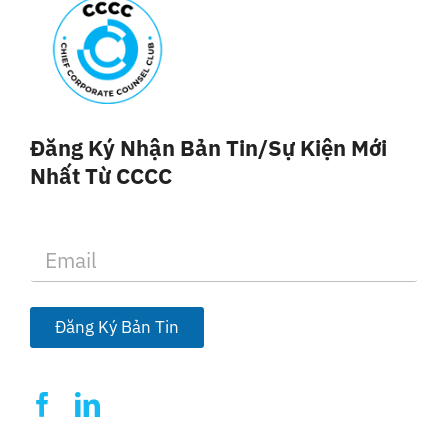
Đăng Ký Nhận Bản Tin/sự Kiện Mới
Nhất Từ CCCC
E
m
a
i
l
Đăng Ký Bản Tin
*