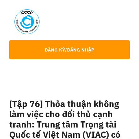
Skip
to
content
Toggl
Navig
Giới Thiệu
ĐĂNG KÝ/ĐĂNG NHẬP
Hội viên
Sự Kiện
[Tập 76] Thỏa thuận không
Chia Sẻ Chuyên Môn
làm việc cho đối thủ cạnh
tranh: Trung tâm Trọng tài
Tin tức
Quốc tế Việt Nam (VIAC) có