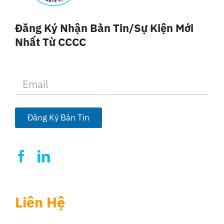
Đăng Ký Nhận Bản Tin/sự Kiện Mới
Nhất Từ CCCC
E
m
a
i
l
Đăng Ký Bản Tin
*
Liên Hệ