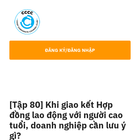
Skip
to
content
Toggl
Navig
Giới Thiệu
ĐĂNG KÝ/ĐĂNG NHẬP
Hội viên
Sự Kiện
[Tập 80] Khi giao kết Hợp
Chia Sẻ Chuyên Môn
đồng lao động với người cao
tuổi, doanh nghiệp cần lưu ý
Tin tức
gì?