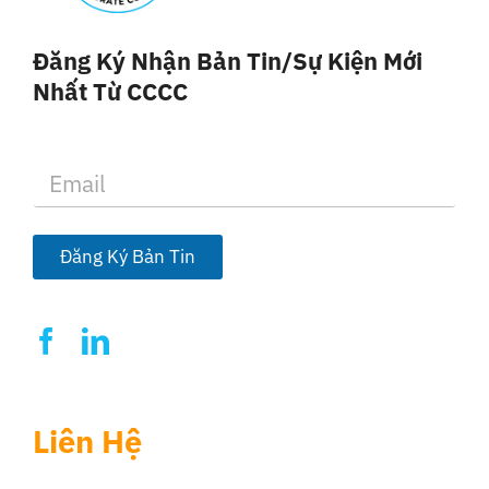
Đăng Ký Nhận Bản Tin/sự Kiện Mới
Nhất Từ CCCC
E
m
a
i
l
Đăng Ký Bản Tin
*
Liên Hệ