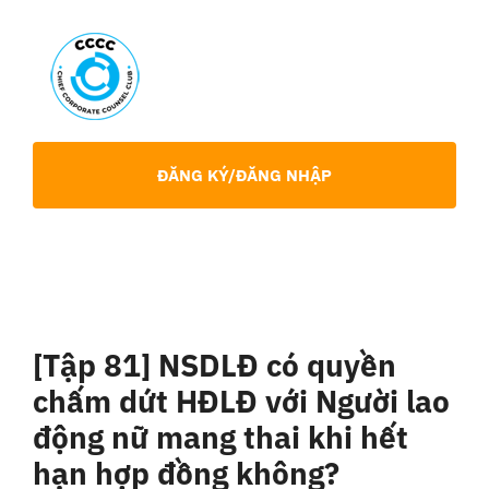
Skip
to
content
Toggl
Navig
Giới Thiệu
ĐĂNG KÝ/ĐĂNG NHẬP
Hội viên
Sự Kiện
[Tập 81] NSDLĐ có quyền
Chia Sẻ Chuyên Môn
chấm dứt HĐLĐ với Người lao
động nữ mang thai khi hết
Tin tức
hạn hợp đồng không?