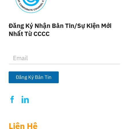
Đăng Ký Nhận Bản Tin/sự Kiện Mới
Nhất Từ CCCC
E
m
a
i
l
Đăng Ký Bản Tin
*
Liên Hệ