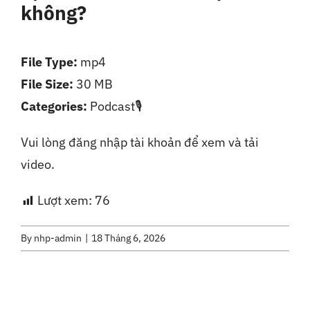
không?
Liên Hệ
File Type:
mp4
File Size:
30 MB
Categories:
Podcast🎙️
Vui lòng đăng nhập tài khoản để xem và tải
video.
Lượt xem:
76
By
nhp-admin
|
18 Tháng 6, 2026