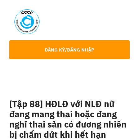
Skip
to
content
Toggl
Navig
Giới Thiệu
ĐĂNG KÝ/ĐĂNG NHẬP
Hội viên
Sự Kiện
[Tập 88] HĐLĐ với NLĐ nữ
Chia Sẻ Chuyên Môn
đang mang thai hoặc đang
nghỉ thai sản có đương nhiên
Tin tức
bị chấm dứt khi hết hạn