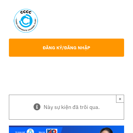
Skip
to
content
Toggl
Navig
Giới Thiệu
ĐĂNG KÝ/ĐĂNG NHẬP
Hội viên
Sự Kiện
×
Chia Sẻ Chuyên Môn
Này sự kiện đã trôi qua.
Tin tức