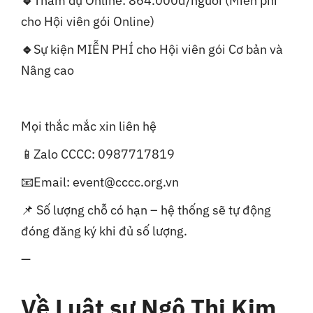
🔹
Tham dự Online: 864.000đ/người (Miễn phí
cho Hội viên gói Online)
🔹
Sự kiện MIỄN PHÍ cho Hội viên gói Cơ bản và
Nâng cao
Mọi thắc mắc xin liên hệ
📱Zalo CCCC: 0987717819
📧Email: event@cccc.org.vn
📌 Số lượng chỗ có hạn – hệ thống sẽ tự động
đóng đăng ký khi đủ số lượng.
—
Về Luật sư Ngô Thị Kim