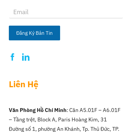
E
m
a
i
l
Đăng Ký Bản Tin
*
Liên Hệ
Văn Phòng Hồ Chí Minh
: Căn A5.01F – A6.01F
– Tầng trệt, Block A, Paris Hoàng Kim, 31
Đường số 1, phường An Khánh, Tp. Thủ Đức, TP.