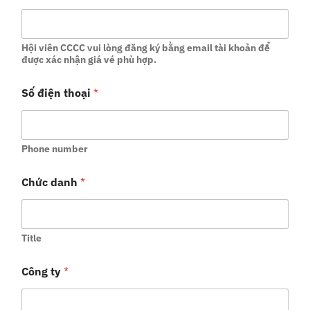
Hội viên CCCC vui lòng đăng ký bằng email tài khoản để
được xác nhận giá vé phù hợp.
Số điện thoại
*
Phone number
Chức danh
*
Title
Công ty
*