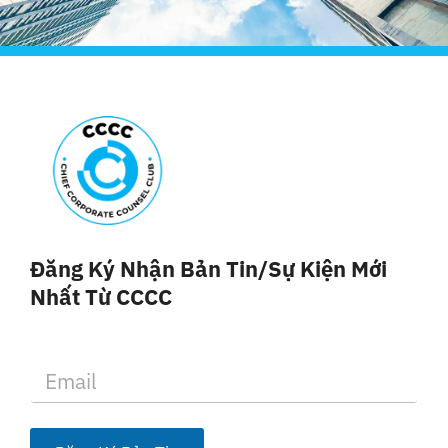
Đăng Ký Nhận Bản Tin/sự Kiện Mới
Nhất Từ CCCC
E
m
a
i
l