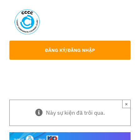
Skip
to
content
Toggl
Navig
Giới Thiệu
ĐĂNG KÝ/ĐĂNG NHẬP
Hội viên
Sự Kiện
×
Chia Sẻ Chuyên Môn
Này sự kiện đã trôi qua.
Tin tức