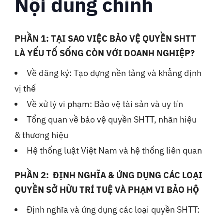
Nội dung chính
PHẦN 1: TẠI SAO VIỆC BẢO VỆ QUYỀN SHTT
LÀ YẾU TỐ SỐNG CÒN VỚI DOANH NGHIỆP?
Về đăng ký: Tạo dựng nền tảng và khẳng định
vị thế
Về xử lý vi phạm: Bảo vệ tài sản và uy tín
Tổng quan về bảo vệ quyền SHTT, nhãn hiệu
& thương hiệu
Hệ thống luật Việt Nam và hệ thống liên quan
PHẦN 2: ĐỊNH NGHĨA & ỨNG DỤNG CÁC LOẠI
QUYỀN SỞ HỮU TRÍ TUỆ VÀ PHẠM VI BẢO HỘ
Định nghĩa và ứng dụng các loại quyền SHTT: