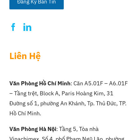
Đăng Ký Bản Tin
*
Liên Hệ
Văn Phòng Hồ Chí Minh
: Căn A5.01F – A6.01F
– Tầng trệt, Block A, Paris Hoàng Kim, 31
Đường số 1, phường An Khánh, Tp. Thủ Đức, TP.
Hồ Chí Minh.
Văn Phòng Hà Nội
:
Tầng 5, Tòa nhà
Vinachimex, Số 4, phố Phạm Ngũ Lão, phường