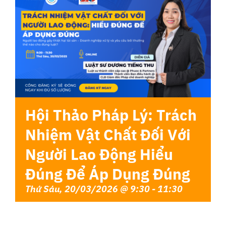
Liên Hệ
Hội Thảo Pháp Lý: Trách
Nhiệm Vật Chất Đối Với
Người Lao Động Hiểu
Đúng Để Áp Dụng Đúng
Thứ Sáu, 20/03/2026 @ 9:30
-
11:30