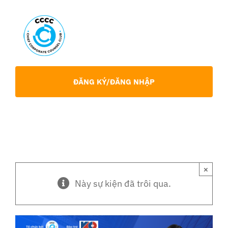
Skip
to
content
Toggl
Navig
Giới Thiệu
ĐĂNG KÝ/ĐĂNG NHẬP
Hội viên
Sự Kiện
×
Chia Sẻ Chuyên Môn
Này sự kiện đã trôi qua.
Tin tức