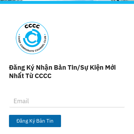
Đăng Ký Nhận Bản Tin/sự Kiện Mới
Nhất Từ CCCC
E
m
a
i
l
Đăng Ký Bản Tin
*