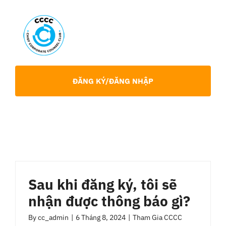
Skip
to
content
Toggl
Navig
Giới Thiệu
ĐĂNG KÝ/ĐĂNG NHẬP
Hội viên
Sự Kiện
Chia Sẻ Chuyên Môn
Sau khi đăng ký, tôi sẽ
nhận được thông báo gì?
Tin tức
By
cc_admin
|
6 Tháng 8, 2024
|
Tham Gia CCCC