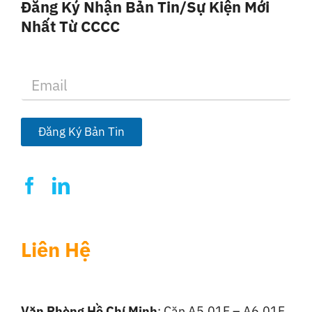
Đăng Ký Nhận Bản Tin/sự Kiện Mới
Nhất Từ CCCC
E
m
a
i
l
Đăng Ký Bản Tin
*
Liên Hệ
Văn Phòng Hồ Chí Minh
: Căn A5.01F – A6.01F