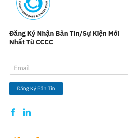
Đăng Ký Nhận Bản Tin/sự Kiện Mới
Nhất Từ CCCC
E
m
a
i
l
Đăng Ký Bản Tin
*