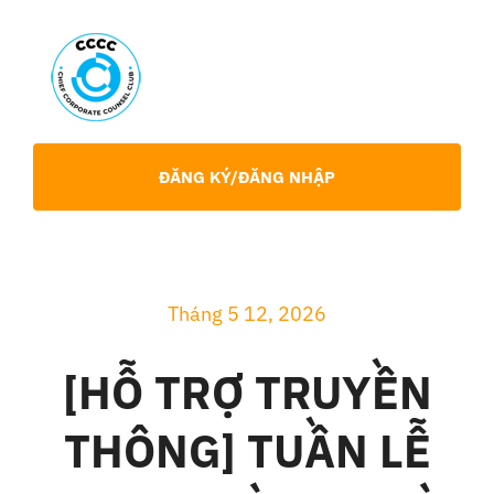
Skip
to
content
Toggl
Navig
Giới Thiệu
ĐĂNG KÝ/ĐĂNG NHẬP
Hội viên
Sự Kiện
Tháng 5 12, 2026
[HỖ TRỢ TRUYỀN
Chia Sẻ Chuyên Môn
THÔNG] TUẦN LỄ
Tin tức