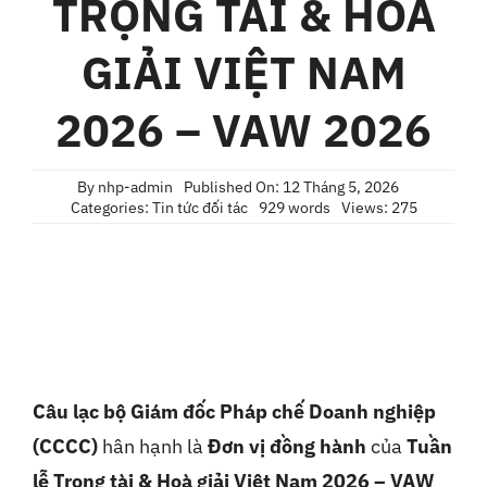
TRỌNG TÀI & HOÀ
Liên Hệ
GIẢI VIỆT NAM
2026 – VAW 2026
By
nhp-admin
Published On: 12 Tháng 5, 2026
Categories:
Tin tức đối tác
929 words
Views: 275
Câu lạc bộ Giám đốc Pháp chế Doanh nghiệp
(CCCC)
hân hạnh là
Đơn vị đồng hành
của
Tuần
lễ Trọng tài & Hoà giải Việt Nam 2026 – VAW