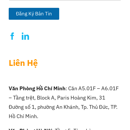
a
i
l
Đăng Ký Bản Tin
*
Liên Hệ
Văn Phòng Hồ Chí Minh
: Căn A5.01F – A6.01F
– Tầng trệt, Block A, Paris Hoàng Kim, 31
Đường số 1, phường An Khánh, Tp. Thủ Đức, TP.
Hồ Chí Minh.