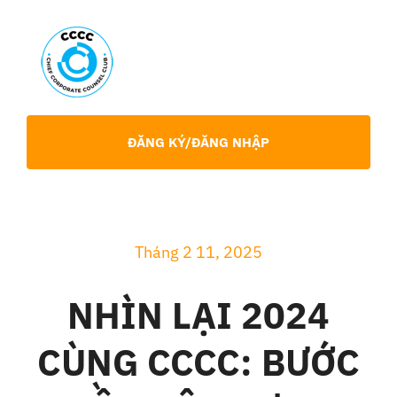
Skip
to
content
Toggl
Navig
Giới Thiệu
ĐĂNG KÝ/ĐĂNG NHẬP
Hội viên
Sự Kiện
Tháng 2 11, 2025
NHÌN LẠI 2024
Chia Sẻ Chuyên Môn
CÙNG CCCC: BƯỚC
Tin tức