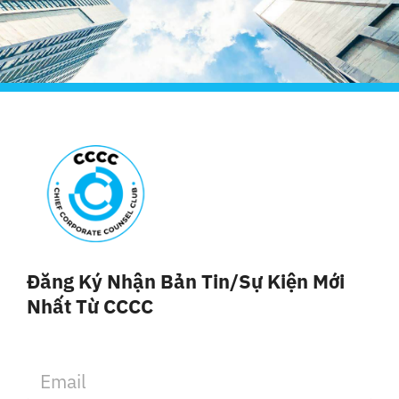
Đăng Ký Nhận Bản Tin/sự Kiện Mới
Nhất Từ CCCC
E
m