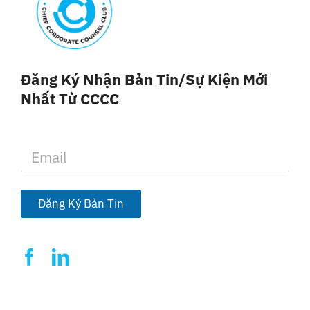
Đăng Ký Nhận Bản Tin/sự Kiện Mới
Nhất Từ CCCC
E
m
a
i
l
Đăng Ký Bản Tin
*