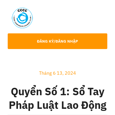
Skip
to
content
Toggl
Navig
Giới Thiệu
ĐĂNG KÝ/ĐĂNG NHẬP
Hội viên
Sự Kiện
Tháng 6 13, 2024
Quyển Số 1: Sổ Tay
Chia Sẻ Chuyên Môn
Pháp Luật Lao Động
Tin tức